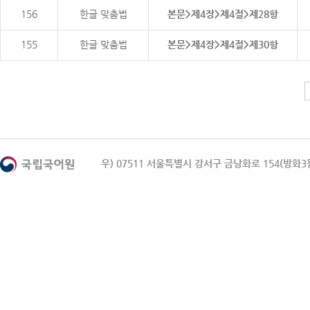
156
한글 맞춤법
본문>제4장>제4절>제28항
155
한글 맞춤법
본문>제4장>제4절>제30항
우) 07511 서울특별시 강서구 금낭화로 154(방화3동