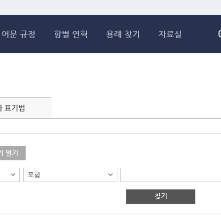
메인콘텐츠 바로가기
어문 규정
항별 연혁
용례 찾기
자료실
자 표기법
기 열기
찾기