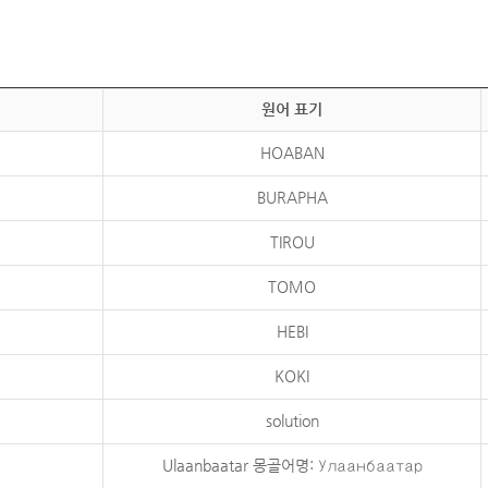
원어 표기
HOABAN
BURAPHA
TIROU
TOMO
HEBI
KOKI
solution
Ulaanbaatar 몽골어명: Улаанбаатар