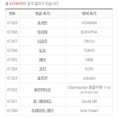
총
67269건
의 검색 결과가 있습니다.
번호
한글 표기
원어 표기
67269
호아반
HOABAN
67268
부라파
BURAPHA
67267
티로우
TIROU
67266
도모
TOMO
67265
헤비
HEBI
67264
코키
KOKI
67263
솔루션
solution
Ulaanbaatar 몽골어명: Ула
67262
울란바타르
анбаатар
67261
힐, 데이비드
David Hill
67260
프레이저, 제인
Jane Fraser