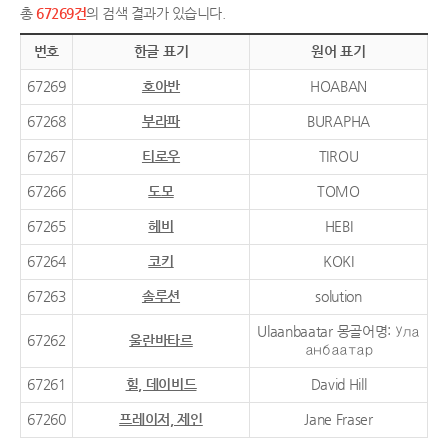
총
67269건
의 검색 결과가 있습니다.
번호
한글 표기
원어 표기
67269
호아반
HOABAN
67268
부라파
BURAPHA
67267
티로우
TIROU
67266
도모
TOMO
67265
헤비
HEBI
67264
코키
KOKI
67263
솔루션
solution
Ulaanbaatar 몽골어명: Ула
67262
울란바타르
анбаатар
67261
힐, 데이비드
David Hill
67260
프레이저, 제인
Jane Fraser