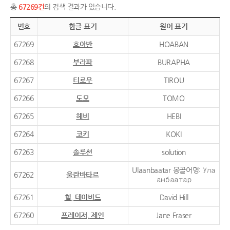
총
67269건
의 검색 결과가 있습니다.
번호
한글 표기
원어 표기
67269
호아반
HOABAN
67268
부라파
BURAPHA
67267
티로우
TIROU
67266
도모
TOMO
67265
헤비
HEBI
67264
코키
KOKI
67263
솔루션
solution
Ulaanbaatar 몽골어명: Ула
67262
울란바타르
анбаатар
67261
힐, 데이비드
David Hill
67260
프레이저, 제인
Jane Fraser