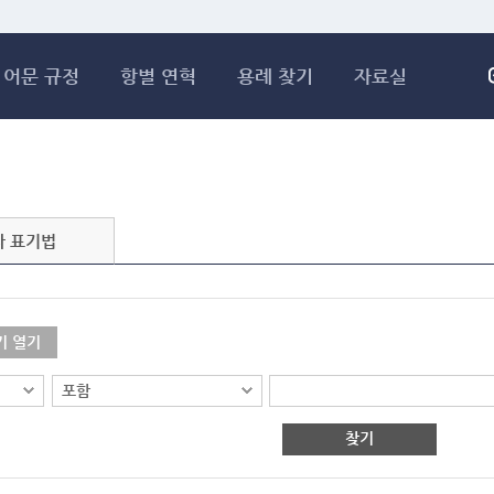
메인콘텐츠 바로가기
어문 규정
항별 연혁
용례 찾기
자료실
자 표기법
기 열기
찾기