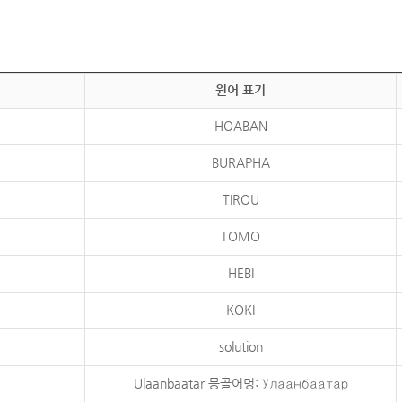
원어 표기
HOABAN
BURAPHA
TIROU
TOMO
HEBI
KOKI
solution
Ulaanbaatar 몽골어명: Улаанбаатар