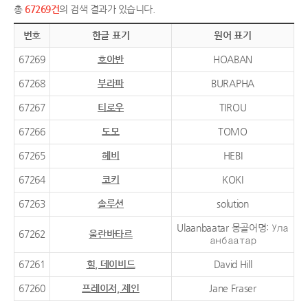
총
67269건
의 검색 결과가 있습니다.
번호
한글 표기
원어 표기
67269
호아반
HOABAN
67268
부라파
BURAPHA
67267
티로우
TIROU
67266
도모
TOMO
67265
헤비
HEBI
67264
코키
KOKI
67263
솔루션
solution
Ulaanbaatar 몽골어명: Ула
67262
울란바타르
анбаатар
67261
힐, 데이비드
David Hill
67260
프레이저, 제인
Jane Fraser