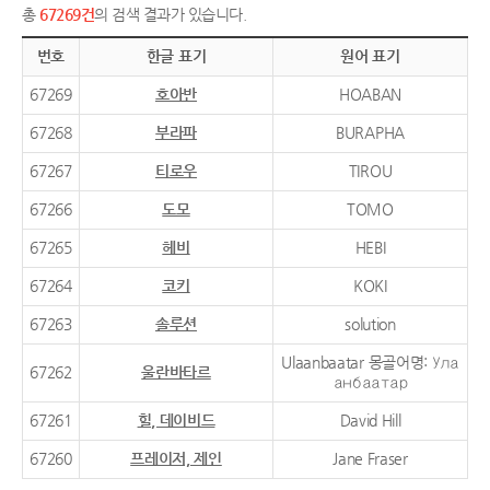
총
67269건
의 검색 결과가 있습니다.
번호
한글 표기
원어 표기
67269
호아반
HOABAN
67268
부라파
BURAPHA
67267
티로우
TIROU
67266
도모
TOMO
67265
헤비
HEBI
67264
코키
KOKI
67263
솔루션
solution
Ulaanbaatar 몽골어명: Ула
67262
울란바타르
анбаатар
67261
힐, 데이비드
David Hill
67260
프레이저, 제인
Jane Fraser