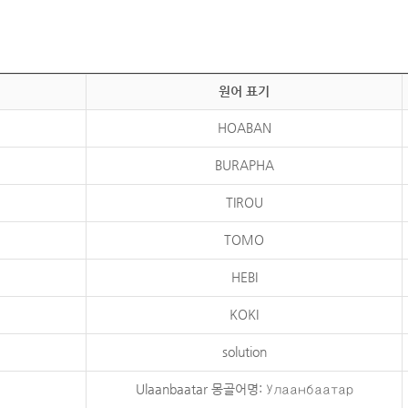
원어 표기
HOABAN
BURAPHA
TIROU
TOMO
HEBI
KOKI
solution
Ulaanbaatar 몽골어명: Улаанбаатар