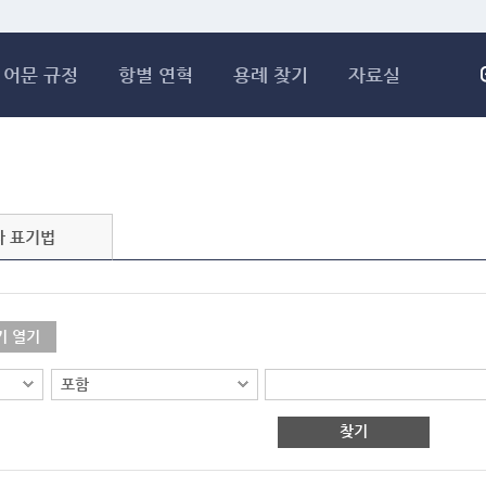
메인콘텐츠 바로가기
어문 규정
항별 연혁
용례 찾기
자료실
자 표기법
기 열기
찾기