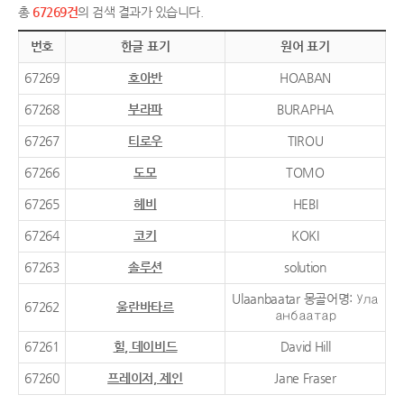
총
67269건
의 검색 결과가 있습니다.
번호
한글 표기
원어 표기
67269
호아반
HOABAN
67268
부라파
BURAPHA
67267
티로우
TIROU
67266
도모
TOMO
67265
헤비
HEBI
67264
코키
KOKI
67263
솔루션
solution
Ulaanbaatar 몽골어명: Ула
67262
울란바타르
анбаатар
67261
힐, 데이비드
David Hill
67260
프레이저, 제인
Jane Fraser