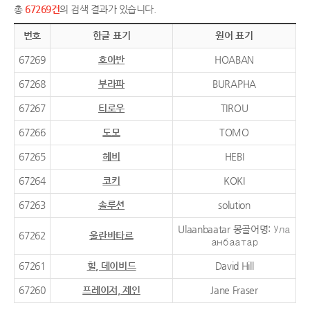
총
67269건
의 검색 결과가 있습니다.
번호
한글 표기
원어 표기
67269
호아반
HOABAN
67268
부라파
BURAPHA
67267
티로우
TIROU
67266
도모
TOMO
67265
헤비
HEBI
67264
코키
KOKI
67263
솔루션
solution
Ulaanbaatar 몽골어명: Ула
67262
울란바타르
анбаатар
67261
힐, 데이비드
David Hill
67260
프레이저, 제인
Jane Fraser