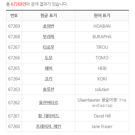
총
67269건
의 검색 결과가 있습니다.
번호
한글 표기
원어 표기
67269
호아반
HOABAN
67268
부라파
BURAPHA
67267
티로우
TIROU
67266
도모
TOMO
67265
헤비
HEBI
67264
코키
KOKI
67263
솔루션
solution
Ulaanbaatar 몽골어명: Ула
67262
울란바타르
анбаатар
67261
힐, 데이비드
David Hill
67260
프레이저, 제인
Jane Fraser