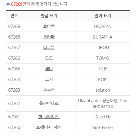
총
67269건
의 검색 결과가 있습니다.
번호
한글 표기
원어 표기
67269
호아반
HOABAN
67268
부라파
BURAPHA
67267
티로우
TIROU
67266
도모
TOMO
67265
헤비
HEBI
67264
코키
KOKI
67263
솔루션
solution
Ulaanbaatar 몽골어명: Ула
67262
울란바타르
анбаатар
67261
힐, 데이비드
David Hill
67260
프레이저, 제인
Jane Fraser