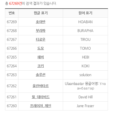
총
67269건
의 검색 결과가 있습니다.
번호
한글 표기
원어 표기
67269
호아반
HOABAN
67268
부라파
BURAPHA
67267
티로우
TIROU
67266
도모
TOMO
67265
헤비
HEBI
67264
코키
KOKI
67263
솔루션
solution
Ulaanbaatar 몽골어명: Ула
67262
울란바타르
анбаатар
67261
힐, 데이비드
David Hill
67260
프레이저, 제인
Jane Fraser