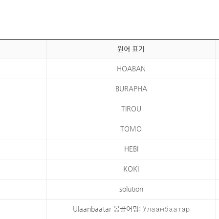
원어 표기
HOABAN
BURAPHA
TIROU
TOMO
HEBI
KOKI
solution
Ulaanbaatar 몽골어명: Улаанбаатар