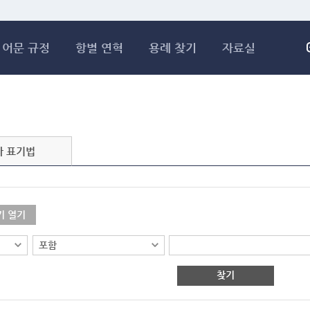
메인콘텐츠 바로가기
어문 규정
항별 연혁
용례 찾기
자료실
자 표기법
기 열기
찾기