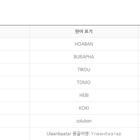
원어 표기
HOABAN
BURAPHA
TIROU
TOMO
HEBI
KOKI
solution
Ulaanbaatar 몽골어명: Улаанбаатар