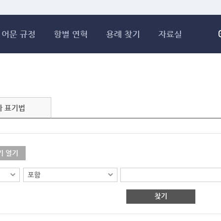
메인콘텐츠 바로가기
어문 규정
항별 연혁
용례 찾기
자료실
자 표기법
기 열기
찾기