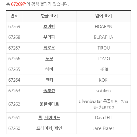
총
67269건
의 검색 결과가 있습니다.
번호
한글 표기
원어 표기
67269
호아반
HOABAN
67268
부라파
BURAPHA
67267
티로우
TIROU
67266
도모
TOMO
67265
헤비
HEBI
67264
코키
KOKI
67263
솔루션
solution
Ulaanbaatar 몽골어명: Ула
67262
울란바타르
анбаатар
67261
힐, 데이비드
David Hill
67260
프레이저, 제인
Jane Fraser