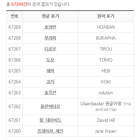
총
67269건
의 검색 결과가 있습니다.
번호
한글 표기
원어 표기
67269
호아반
HOABAN
67268
부라파
BURAPHA
67267
티로우
TIROU
67266
도모
TOMO
67265
헤비
HEBI
67264
코키
KOKI
67263
솔루션
solution
Ulaanbaatar 몽골어명: Ула
67262
울란바타르
анбаатар
67261
힐, 데이비드
David Hill
67260
프레이저, 제인
Jane Fraser