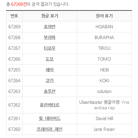
총
67269건
의 검색 결과가 있습니다.
번호
한글 표기
원어 표기
67269
호아반
HOABAN
67268
부라파
BURAPHA
67267
티로우
TIROU
67266
도모
TOMO
67265
헤비
HEBI
67264
코키
KOKI
67263
솔루션
solution
Ulaanbaatar 몽골어명: Ула
67262
울란바타르
анбаатар
67261
힐, 데이비드
David Hill
67260
프레이저, 제인
Jane Fraser