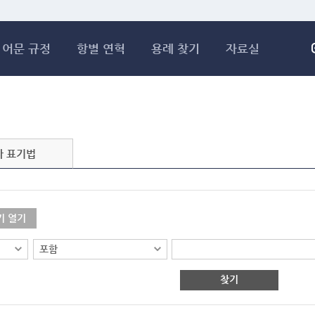
메인콘텐츠 바로가기
어문 규정
항별 연혁
용례 찾기
자료실
자 표기법
기 열기
찾기