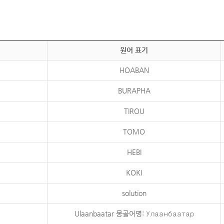
원어 표기
HOABAN
BURAPHA
TIROU
TOMO
HEBI
KOKI
solution
Ulaanbaatar 몽골어명: Улаанбаатар