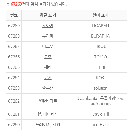
총
67269건
의 검색 결과가 있습니다.
번호
한글 표기
원어 표기
67269
호아반
HOABAN
67268
부라파
BURAPHA
67267
티로우
TIROU
67266
도모
TOMO
67265
헤비
HEBI
67264
코키
KOKI
67263
솔루션
solution
Ulaanbaatar 몽골어명: Ула
67262
울란바타르
анбаатар
67261
힐, 데이비드
David Hill
67260
프레이저, 제인
Jane Fraser