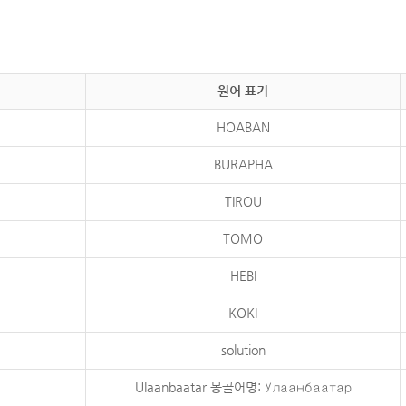
원어 표기
HOABAN
BURAPHA
TIROU
TOMO
HEBI
KOKI
solution
Ulaanbaatar 몽골어명: Улаанбаатар