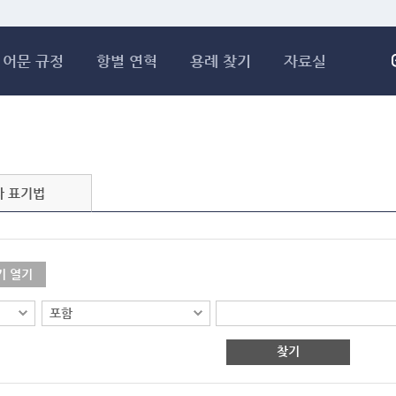
메인콘텐츠 바로가기
어문 규정
항별 연혁
용례 찾기
자료실
자 표기법
기 열기
찾기