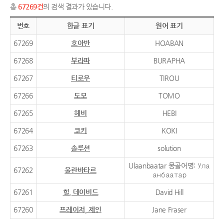
총
67269건
의 검색 결과가 있습니다.
번호
한글 표기
원어 표기
67269
호아반
HOABAN
67268
부라파
BURAPHA
67267
티로우
TIROU
67266
도모
TOMO
67265
헤비
HEBI
67264
코키
KOKI
67263
솔루션
solution
Ulaanbaatar 몽골어명: Ула
67262
울란바타르
анбаатар
67261
힐, 데이비드
David Hill
67260
프레이저, 제인
Jane Fraser