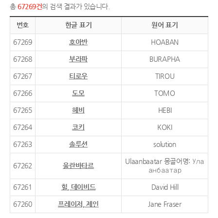
총
67269건
의 검색 결과가 있습니다.
번호
한글 표기
원어 표기
67269
호아반
HOABAN
67268
부라파
BURAPHA
67267
티로우
TIROU
67266
도모
TOMO
67265
헤비
HEBI
67264
코키
KOKI
67263
솔루션
solution
Ulaanbaatar 몽골어명: Ула
67262
울란바타르
анбаатар
67261
힐, 데이비드
David Hill
67260
프레이저, 제인
Jane Fraser