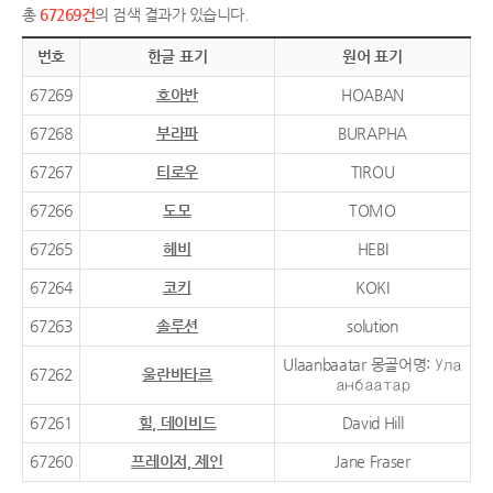
총
67269건
의 검색 결과가 있습니다.
번호
한글 표기
원어 표기
67269
호아반
HOABAN
67268
부라파
BURAPHA
67267
티로우
TIROU
67266
도모
TOMO
67265
헤비
HEBI
67264
코키
KOKI
67263
솔루션
solution
Ulaanbaatar 몽골어명: Ула
67262
울란바타르
анбаатар
67261
힐, 데이비드
David Hill
67260
프레이저, 제인
Jane Fraser