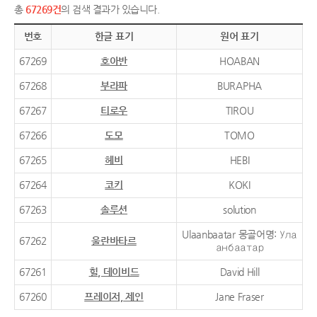
총
67269건
의 검색 결과가 있습니다.
번호
한글 표기
원어 표기
67269
호아반
HOABAN
67268
부라파
BURAPHA
67267
티로우
TIROU
67266
도모
TOMO
67265
헤비
HEBI
67264
코키
KOKI
67263
솔루션
solution
Ulaanbaatar 몽골어명: Ула
67262
울란바타르
анбаатар
67261
힐, 데이비드
David Hill
67260
프레이저, 제인
Jane Fraser