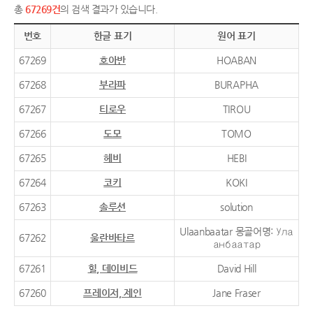
총
67269건
의 검색 결과가 있습니다.
번호
한글 표기
원어 표기
67269
호아반
HOABAN
67268
부라파
BURAPHA
67267
티로우
TIROU
67266
도모
TOMO
67265
헤비
HEBI
67264
코키
KOKI
67263
솔루션
solution
Ulaanbaatar 몽골어명: Ула
67262
울란바타르
анбаатар
67261
힐, 데이비드
David Hill
67260
프레이저, 제인
Jane Fraser