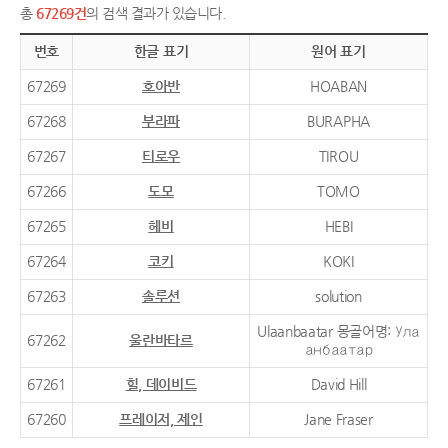
총
67269건
의 검색 결과가 있습니다.
번호
한글 표기
원어 표기
67269
호아반
HOABAN
67268
부라파
BURAPHA
67267
티로우
TIROU
67266
도모
TOMO
67265
헤비
HEBI
67264
코키
KOKI
67263
솔루션
solution
Ulaanbaatar 몽골어명: Ула
67262
울란바타르
анбаатар
67261
힐, 데이비드
David Hill
67260
프레이저, 제인
Jane Fraser