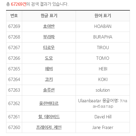
총
67269건
의 검색 결과가 있습니다.
번호
한글 표기
원어 표기
67269
호아반
HOABAN
67268
부라파
BURAPHA
67267
티로우
TIROU
67266
도모
TOMO
67265
헤비
HEBI
67264
코키
KOKI
67263
솔루션
solution
Ulaanbaatar 몽골어명: Ула
67262
울란바타르
анбаатар
67261
힐, 데이비드
David Hill
67260
프레이저, 제인
Jane Fraser