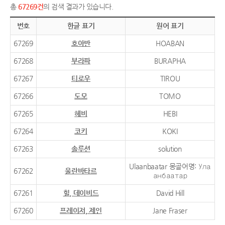
총
67269건
의 검색 결과가 있습니다.
번호
한글 표기
원어 표기
67269
호아반
HOABAN
67268
부라파
BURAPHA
67267
티로우
TIROU
67266
도모
TOMO
67265
헤비
HEBI
67264
코키
KOKI
67263
솔루션
solution
Ulaanbaatar 몽골어명: Ула
67262
울란바타르
анбаатар
67261
힐, 데이비드
David Hill
67260
프레이저, 제인
Jane Fraser