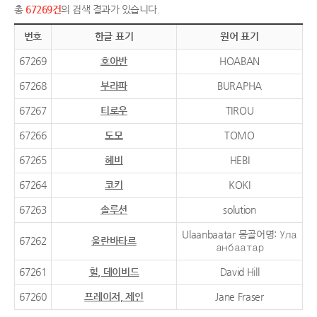
총
67269건
의 검색 결과가 있습니다.
번호
한글 표기
원어 표기
67269
호아반
HOABAN
67268
부라파
BURAPHA
67267
티로우
TIROU
67266
도모
TOMO
67265
헤비
HEBI
67264
코키
KOKI
67263
솔루션
solution
Ulaanbaatar 몽골어명: Ула
67262
울란바타르
анбаатар
67261
힐, 데이비드
David Hill
67260
프레이저, 제인
Jane Fraser