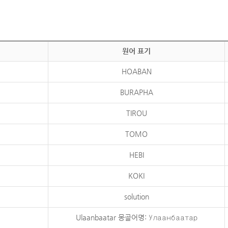
원어 표기
HOABAN
BURAPHA
TIROU
TOMO
HEBI
KOKI
solution
Ulaanbaatar 몽골어명: Улаанбаатар