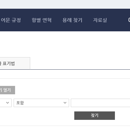
메인콘텐츠 바로가기
어문 규정
항별 연혁
용례 찾기
자료실
자 표기법
기 열기
찾기