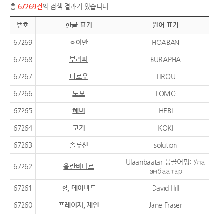
총
67269건
의 검색 결과가 있습니다.
번호
한글 표기
원어 표기
67269
호아반
HOABAN
67268
부라파
BURAPHA
67267
티로우
TIROU
67266
도모
TOMO
67265
헤비
HEBI
67264
코키
KOKI
67263
솔루션
solution
Ulaanbaatar 몽골어명: Ула
67262
울란바타르
анбаатар
67261
힐, 데이비드
David Hill
67260
프레이저, 제인
Jane Fraser