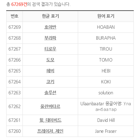
총
67269건
의 검색 결과가 있습니다.
번호
한글 표기
원어 표기
67269
호아반
HOABAN
67268
부라파
BURAPHA
67267
티로우
TIROU
67266
도모
TOMO
67265
헤비
HEBI
67264
코키
KOKI
67263
솔루션
solution
Ulaanbaatar 몽골어명: Ула
67262
울란바타르
анбаатар
67261
힐, 데이비드
David Hill
67260
프레이저, 제인
Jane Fraser