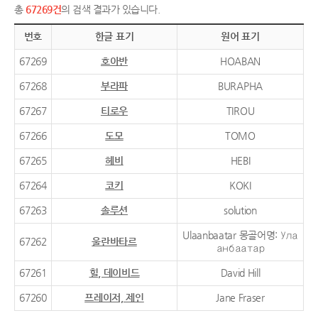
총
67269건
의 검색 결과가 있습니다.
번호
한글 표기
원어 표기
67269
호아반
HOABAN
67268
부라파
BURAPHA
67267
티로우
TIROU
67266
도모
TOMO
67265
헤비
HEBI
67264
코키
KOKI
67263
솔루션
solution
Ulaanbaatar 몽골어명: Ула
67262
울란바타르
анбаатар
67261
힐, 데이비드
David Hill
67260
프레이저, 제인
Jane Fraser