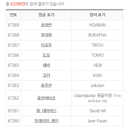
총
67269건
의 검색 결과가 있습니다.
번호
한글 표기
원어 표기
67269
호아반
HOABAN
67268
부라파
BURAPHA
67267
티로우
TIROU
67266
도모
TOMO
67265
헤비
HEBI
67264
코키
KOKI
67263
솔루션
solution
Ulaanbaatar 몽골어명: Ула
67262
울란바타르
анбаатар
67261
힐, 데이비드
David Hill
67260
프레이저, 제인
Jane Fraser