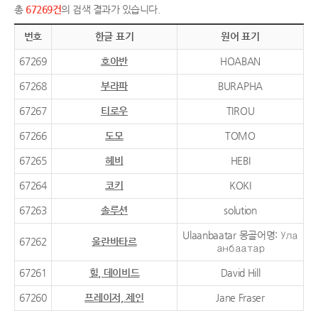
총
67269건
의 검색 결과가 있습니다.
번호
한글 표기
원어 표기
67269
호아반
HOABAN
67268
부라파
BURAPHA
67267
티로우
TIROU
67266
도모
TOMO
67265
헤비
HEBI
67264
코키
KOKI
67263
솔루션
solution
Ulaanbaatar 몽골어명: Ула
67262
울란바타르
анбаатар
67261
힐, 데이비드
David Hill
67260
프레이저, 제인
Jane Fraser