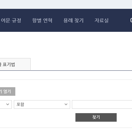
메인콘텐츠 바로가기
어문 규정
항별 연혁
용례 찾기
자료실
자 표기법
기 열기
찾기