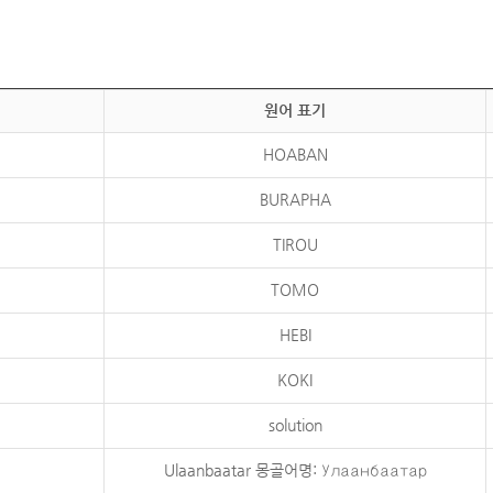
원어 표기
HOABAN
BURAPHA
TIROU
TOMO
HEBI
KOKI
solution
Ulaanbaatar 몽골어명: Улаанбаатар