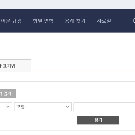
메인콘텐츠 바로가기
어문 규정
항별 연혁
용례 찾기
자료실
자 표기법
기 열기
찾기