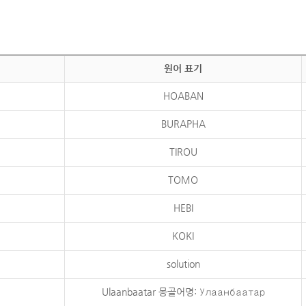
원어 표기
HOABAN
BURAPHA
TIROU
TOMO
HEBI
KOKI
solution
Ulaanbaatar 몽골어명: Улаанбаатар