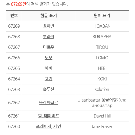
총
67269건
의 검색 결과가 있습니다.
번호
한글 표기
원어 표기
67269
호아반
HOABAN
67268
부라파
BURAPHA
67267
티로우
TIROU
67266
도모
TOMO
67265
헤비
HEBI
67264
코키
KOKI
67263
솔루션
solution
Ulaanbaatar 몽골어명: Ула
67262
울란바타르
анбаатар
67261
힐, 데이비드
David Hill
67260
프레이저, 제인
Jane Fraser