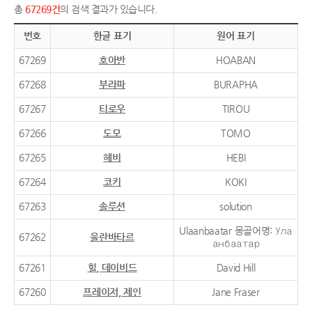
총
67269건
의 검색 결과가 있습니다.
번호
한글 표기
원어 표기
67269
호아반
HOABAN
67268
부라파
BURAPHA
67267
티로우
TIROU
67266
도모
TOMO
67265
헤비
HEBI
67264
코키
KOKI
67263
솔루션
solution
Ulaanbaatar 몽골어명: Ула
67262
울란바타르
анбаатар
67261
힐, 데이비드
David Hill
67260
프레이저, 제인
Jane Fraser