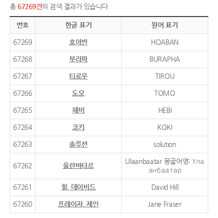
총
67269건
의 검색 결과가 있습니다.
번호
한글 표기
원어 표기
67269
호아반
HOABAN
67268
부라파
BURAPHA
67267
티로우
TIROU
67266
도모
TOMO
67265
헤비
HEBI
67264
코키
KOKI
67263
솔루션
solution
Ulaanbaatar 몽골어명: Ула
67262
울란바타르
анбаатар
67261
힐, 데이비드
David Hill
67260
프레이저, 제인
Jane Fraser