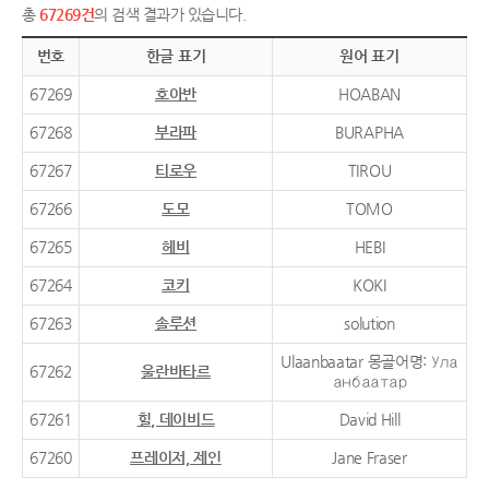
총
67269건
의 검색 결과가 있습니다.
번호
한글 표기
원어 표기
67269
호아반
HOABAN
67268
부라파
BURAPHA
67267
티로우
TIROU
67266
도모
TOMO
67265
헤비
HEBI
67264
코키
KOKI
67263
솔루션
solution
Ulaanbaatar 몽골어명: Ула
67262
울란바타르
анбаатар
67261
힐, 데이비드
David Hill
67260
프레이저, 제인
Jane Fraser