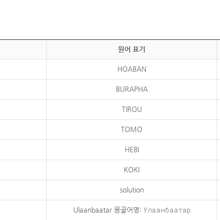
원어 표기
HOABAN
BURAPHA
TIROU
TOMO
HEBI
KOKI
solution
Ulaanbaatar 몽골어명: Улаанбаатар