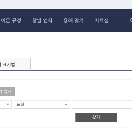
메인콘텐츠 바로가기
어문 규정
항별 연혁
용례 찾기
자료실
자 표기법
기 열기
찾기