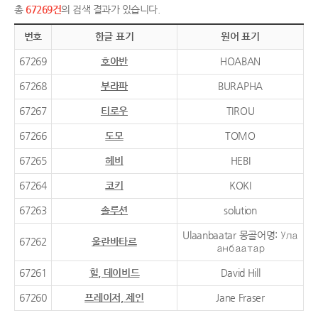
총
67269건
의 검색 결과가 있습니다.
번호
한글 표기
원어 표기
67269
호아반
HOABAN
67268
부라파
BURAPHA
67267
티로우
TIROU
67266
도모
TOMO
67265
헤비
HEBI
67264
코키
KOKI
67263
솔루션
solution
Ulaanbaatar 몽골어명: Ула
67262
울란바타르
анбаатар
67261
힐, 데이비드
David Hill
67260
프레이저, 제인
Jane Fraser