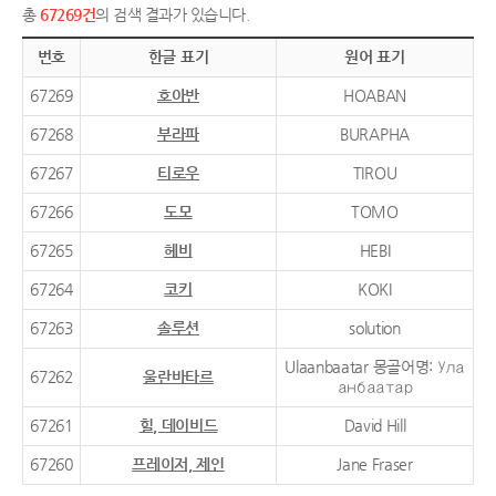
총
67269건
의 검색 결과가 있습니다.
번호
한글 표기
원어 표기
67269
호아반
HOABAN
67268
부라파
BURAPHA
67267
티로우
TIROU
67266
도모
TOMO
67265
헤비
HEBI
67264
코키
KOKI
67263
솔루션
solution
Ulaanbaatar 몽골어명: Ула
67262
울란바타르
анбаатар
67261
힐, 데이비드
David Hill
67260
프레이저, 제인
Jane Fraser