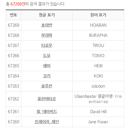
총
67269건
의 검색 결과가 있습니다.
번호
한글 표기
원어 표기
67269
호아반
HOABAN
67268
부라파
BURAPHA
67267
티로우
TIROU
67266
도모
TOMO
67265
헤비
HEBI
67264
코키
KOKI
67263
솔루션
solution
Ulaanbaatar 몽골어명: Ула
67262
울란바타르
анбаатар
67261
힐, 데이비드
David Hill
67260
프레이저, 제인
Jane Fraser