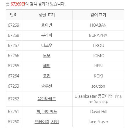
총
67269건
의 검색 결과가 있습니다.
번호
한글 표기
원어 표기
67269
호아반
HOABAN
67268
부라파
BURAPHA
67267
티로우
TIROU
67266
도모
TOMO
67265
헤비
HEBI
67264
코키
KOKI
67263
솔루션
solution
Ulaanbaatar 몽골어명: Ула
67262
울란바타르
анбаатар
67261
힐, 데이비드
David Hill
67260
프레이저, 제인
Jane Fraser