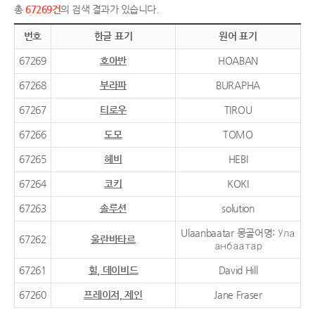
총
67269건
의 검색 결과가 있습니다.
번호
한글 표기
원어 표기
67269
호아반
HOABAN
67268
부라파
BURAPHA
67267
티로우
TIROU
67266
도모
TOMO
67265
헤비
HEBI
67264
코키
KOKI
67263
솔루션
solution
Ulaanbaatar 몽골어명: Ула
67262
울란바타르
анбаатар
67261
힐, 데이비드
David Hill
67260
프레이저, 제인
Jane Fraser