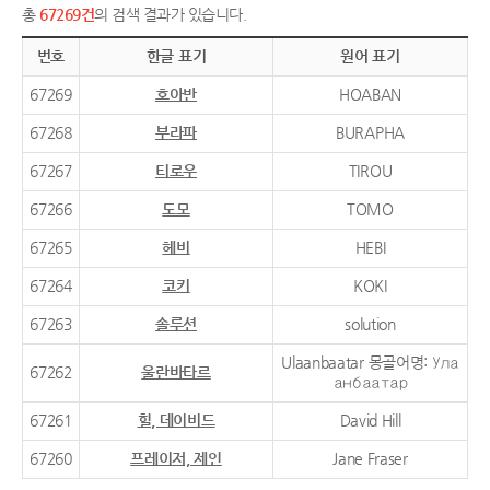
총
67269건
의 검색 결과가 있습니다.
번호
한글 표기
원어 표기
67269
호아반
HOABAN
67268
부라파
BURAPHA
67267
티로우
TIROU
67266
도모
TOMO
67265
헤비
HEBI
67264
코키
KOKI
67263
솔루션
solution
Ulaanbaatar 몽골어명: Ула
67262
울란바타르
анбаатар
67261
힐, 데이비드
David Hill
67260
프레이저, 제인
Jane Fraser